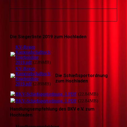
Die Siegerliste 2019 zum Hochladen
KV-Regen
Kameradschaftsschiessen
Ergebnisliste
2019.pdf
(2.89MB)
KV-Regen
Kameradschaftsschiessen
Die Schießsportordnung
Ergebnisliste
zum Hochladen
2019.pdf
(2.89MB)
BKV-Schießsportordnung_1.PDF
(22.84MB)
BKV-Schießsportordnung_1.PDF
(22.84MB)
Handlungsempfehlung des BKV e.V. zum
Hochladen
Handlungsempfehlung