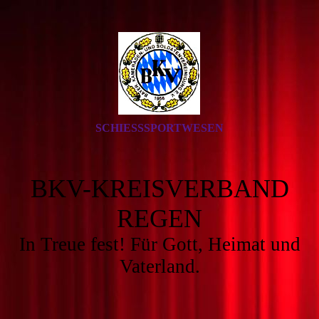
SCHIESSSPORTWESEN
BKV-KREISVERBAND
REGEN
In Treue fest! Für Gott, Heimat und
Vaterland.