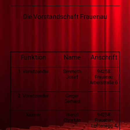
Die Vorstandschaft Frauenau
Funktion
Name
Anschrift
1. Vorsitzender
Simmeth
94258
Josef
Frauenau
Arberstraße 6
2. Vorsitzender
Geiger
Gerhard
Kassier
Wenzl
94258
Christian
Frauenau
Lüftenegg 4