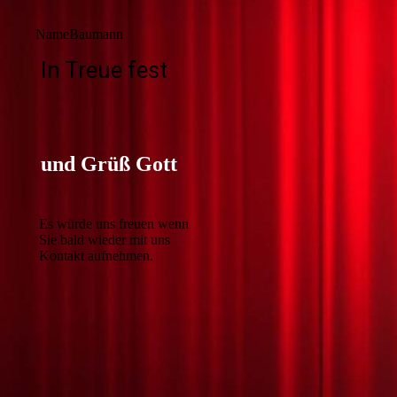
NameBaumann
In Treue fest
und Grüß Gott
Es würde uns freuen wenn
Sie bald wieder mit uns
Kontakt aufnehmen.