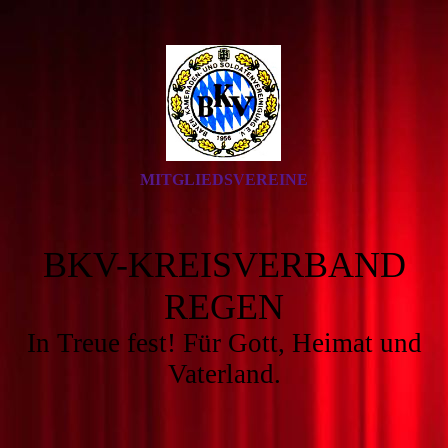
MITGLIEDSVEREINE
BKV-KREISVERBAND
REGEN
In Treue fest! Für Gott, Heimat und
Vaterland.