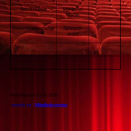
Schriftführer
Mühlhölzl
Martin
Reservistensprecher
Simmeth
Josef
ertüchtigt am: 22.10.2020
zurück zu
Mitgliedsvereine