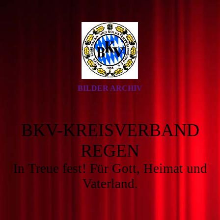
BILDER ARCHIV
BKV-KREISVERBAND
REGEN
In Treue fest! Für Gott, Heimat und
Vaterland.