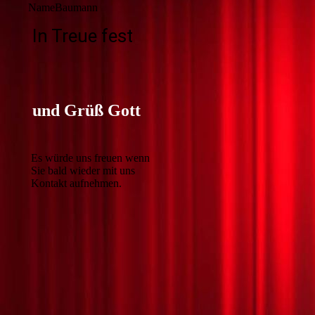
NameBaumann
In Treue fest
und Grüß Gott
Es würde uns freuen wenn
Sie bald wieder mit uns
Kontakt aufnehmen.