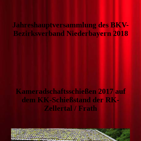
Jahreshauptversammlung des BKV-
Bezirksverband Niederbayern 2018
Kameradschaftsschießen 2017 auf
dem KK-Schießstand der RK-
Zellertal / Frath